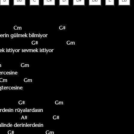
B
Bb
C
C#
D
D#
Db
E
Eb
          Cm                         G#

erin gülmek bilmiyor

 istiyor sevmek istiyor 

rcesine

tercesine 

            G#                    Gm

rdesin rüyalardasın 

linde derinlerdesin 
