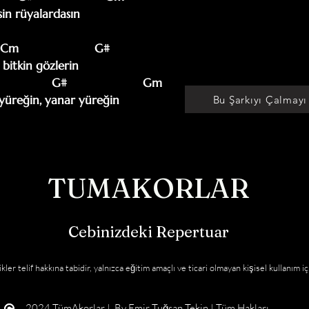
in rüyalardasın 

  Cm                      G#

 bitkin gözlerin 

 yüreğin, yanar yüreğin
Bu Şarkıyı Çalmayı
TUMAKORLAR
Cebinizdeki Repertuar
kler telif hakkına tabidir, yalnızca eğitim amaçlı ve ticari olmayan kişisel kullanım iç
2024 TümAkorlar | By
Emir Tuğsan Tekin
| Tüm Hakları