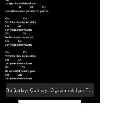
Şu aşkın hiç adaleti yok mu

                     A#              G#              Gm  

Gönülden sevene gönül veren yok mu

Gm                      Cm

Yeminler etsen bir kez daha

Fm               A#

Sen yoluna ben yoluma

D#                       G#

Ne ben ararım ne sen ara

Fm               Gm

Sen yoluna ben yoluma

Gm                      Cm

Yeminler etsen bir kez daha

Fm               A#

Sen yoluna ben yoluma

D#                     G#

Bu kez adalet benden yana

Fm              Gm

Sen yoluna ben yoluma
Bu Şarkıyı Çalmayı Öğrenmek İçin Tıklayın
Akor Sözlüğüne Git
TUMAKORLAR