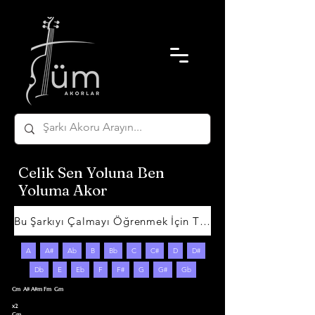
Celik Sen Yoluna Ben
Yoluma Akor
Bu Şarkıyı Çalmayı Öğrenmek İçin Tıklayın
A
A#
Ab
B
Bb
C
C#
D
D#
Db
E
Eb
F
F#
G
G#
Gb
Cm  A# A#m Fm  Gm

x2

Gm
