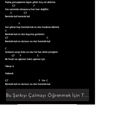
Paylaş gözyaşlarımı taşsın gitsin boş ver aldırma 

            G7                               F 

Sen yanımda olmayınca ben ben değilim 

         C                    G7 

Benimle kal benimle kal   

                       F                                        

Sen gitme hep benimle kal ne olur bırakma ellerimi  

C                                               

Benimle kal ne olur kaçırma gözlerini                                       

G7                                                                 C        

Benimle kal ne olursun ne olur benimle kal      

C                                              

Anılarım sevgi dolu ne olur bir kez dinle yüreğimi  

           G7         F                           C              

Bir fırsat ver aşkımın hatırı aşkımız için       

Tekrar A

Nakarat

G7                                                    F   Fm  C 

Benimle kal ne olursun ne olur benimle kal
Bu Şarkıyı Çalmayı Öğrenmek İçin Tıklayın
Akor Sözlüğüne Git