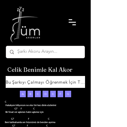
Celik Benimle Kal Akor
Bu Şarkıyı Çalmayı Öğrenmek İçin Tıklayın
A
B
C
D
E
F
G
C                                              

 Hatalıyım biliyorum ne olur bir kez dinle sözlerimi  

                 G7      F                    C  

 Bir fırsat ver aşkımın hatırı aşkımız için           

           G7                         F                                 C 

Beni kahkahamla sev hüznümü de benden ayırma 

             G7                     F                                C 
