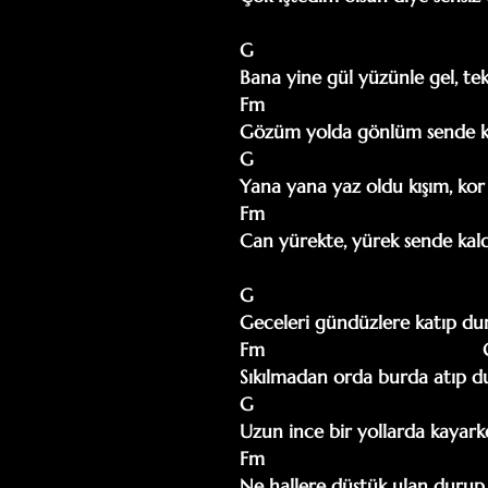
G                                         
Bana yine gül yüzünle gel, tek 
Fm                                        
Gözüm yolda gönlüm sende kaldığı an
G                                          
Yana yana yaz oldu kışım, kor oldu d
Fm                                        
Can yürekte, yürek sende kaldı
G                                         
Geceleri gündüzlere katıp dur
Fm                                       
Sıkılmadan orda burda atıp d
G                                         
Uzun ince bir yollarda kayark
Fm                                       
Ne hallere düştük ulan durup