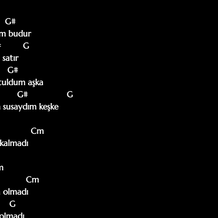
    G#

em budur

         G

atır

    G#

uldum aşka

        G#                G

usaydım keşke

G             Cm

                                       

                                      

           Cm              

olmadı  

    G  

olmadı 
