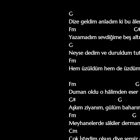
G                                         
Dize geldim anladım ki bu âl
Fm                                     G#
Yazamadım sevdiğime beş altı s
G                                          
Neyse dedim ve duruldum tut
Fm                                        
Hem üzüldüm hem de üzdüm s
Fm                                      
Duman oldu o hâlimden eser kalmadı 
G#                           G           

Aşkım ziyanım, gülüm baharım        
Fm                                    G  
Meyhanelerde sâkiler derman 
Cm                                        
Çok İştedim olsun diye sensiz 