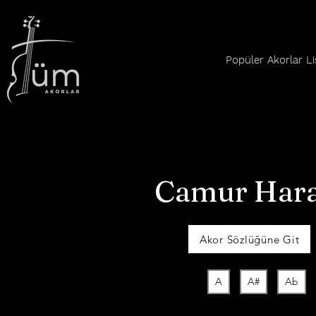
Popüler Akorlar Li
Camur Hara
Akor Sözlüğüne Git
A
A#
Ab