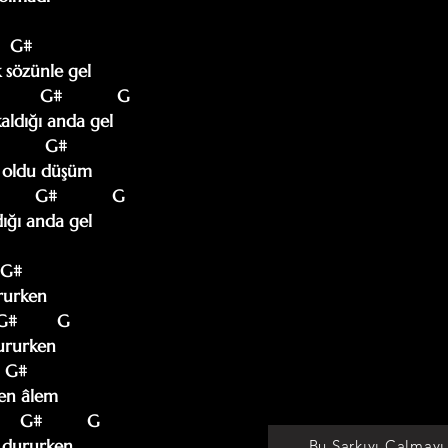
    G#

sözünle gel  

         G#           G     

da gel                                              

          G#                

üşüm                                               

        G#           G     

ğı anda gel  

  G#

urken

 G#        G

ururken

   G#

en âlem

      G#         G 

 dururken
Bu Şarkıyı Çalmayı