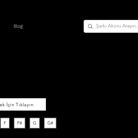
Blog
k İçin Tıklayın
F
F#
G
G#