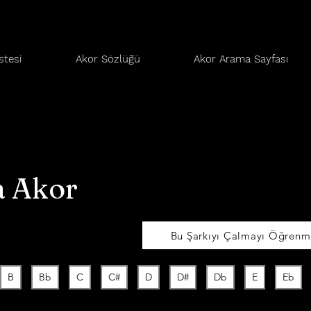
stesi
Akor Sözlüğü
Akor Arama Sayfası
 Akor
Bu Şarkıyı Çalmayı Öğrenme
B
Bb
C
C#
D
D#
Db
E
Eb