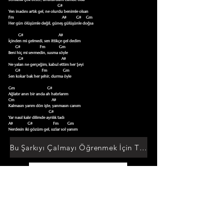
                                                  G#

Yen inadını artık gel, ne olurdu benimle olsan

Fm                                                 A#          G#     Gm

Her gün ölüşümle değil, güneş gülüşünle doğsa

          G#                                    A#

İçinden mi gelmedi, sen ittikçe gel dedim

       G#                    Fm              Gm

Beni hiç mi sevmedin, susma söyle

          G#                                       A#

Ne yalan ne gerçeğim, kabul ettim her Şeyi

       G#                      Fm                Gm

Sen kokar bak her şehir, durma öyle

Gm                                 G#

Ağlatır anın bir anda ah hatırlarım

Cm                                      A#

Kalmasın yarım dön işte, yanmasın canım

                                         G#

Yar nasıl kalır dilimde ayrılık tadı

A#               G#                     Fm         Gm

Nerdesin iki gözüm gel, sızlar sol yanım
Bu Şarkıyı Çalmayı Öğrenmek İçin Tıklayın
Akor Sözlüğüne Git
TUMAKORLAR