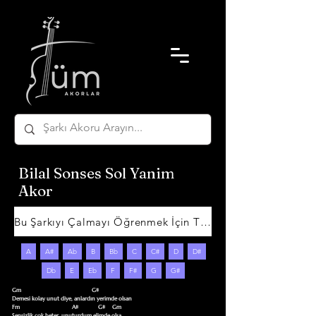
Bilal Sonses Sol Yanim
Akor
Bu Şarkıyı Çalmayı Öğrenmek İçin Tıklayın
A
A#
Ab
B
Bb
C
C#
D
D#
Db
E
Eb
F
F#
G
G#
Gm                                                  G#

Demesi kolay unut diye, anlardın yerimde olsan

Fm                                     A#              G#     Gm

Sensizlik çok beter, unuturdum elimde olsa
