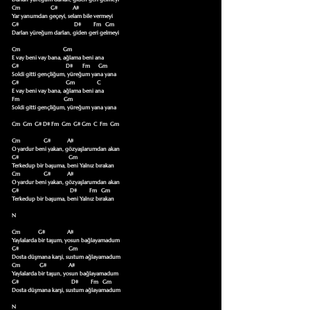
Cm                      G#           A#

Yar yanumdan geçeyi, selam bile vermeyi

G#                                        D#         Fm   Gm

Darlan yüreğum darlan, giden geri gelmeyi

Cm                               Gm

E vay beni vay bana, ağlama beni ana

G#                                  D#       Fm      Gm

Soldi gitti gençliğum, yüreğum yana yana

G#                                  Gm                C

E vay beni vay bana, ağlama beni ana

Fm                                Gm

Soldi gitti gençliğum, yüreğum yana yana

Cm  Gm  G# D# Fm  Gm  G# Gm  C  Fm  Gm

Cm                 G#            A#

O yardur beni yakan, gözyaşlarumdan akan

G#                                    Gm

Terkedup bir başuma, beni Yalnız bırakan

Cm                 G#            A#

O yardur beni yakan, gözyaşlarumdan akan

G#                                     D#         Fm   Gm

Terkedup bir başuma, beni Yalnız bırakan

N

Cm             G#                A#

Yaylalarda bir taşum, yosun bağlayamadum

G#                                    Gm

Dosta düşmana karşi, sustum ağlayamadum

Cm              G#                A#

Yaylalarda bir taşun, yosun bağlayamadum

G#                                      D#         Fm   Gm

Dosta düşmana karşi, sustum ağlayamadum

N