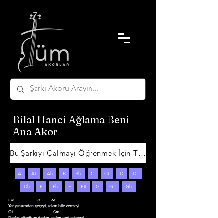
Bilal Hanci Ağlama Beni
Ana Akor
Bu Şarkıyı Çalmayı Öğrenmek İçin Tıklayın
A
A#
Ab
B
Bb
C
C#
D
D#
Db
E
Eb
F
F#
G
G#
Gb
Cm                      G#           A#

Yar yanumdan geçeyi, selam bile vermeyi

G#                                         Gm

Darlan yüreğum darlan, giden geri gelmeyi
