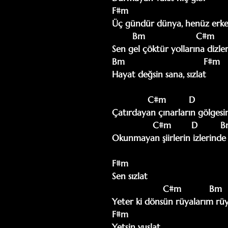
F#m

Üç gündür dünya, henüz erke
        Bm                    C#m

Sen gel çöktür yollarına dizler
Bm                               F#m

Hayat değsin sana, sızlat

              C#m         D             Bm              F#m

Çatırdayan çınarların gölgesi
                C#m        D         Bm            F#m

Okunmayan şiirlerin izlerinde 
F#m 

Sen sızlat

                    C#m           Bm               D

Yeter ki dönsün rüyalarım rüy
F#m

Yetsin vuslat
