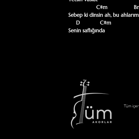
                  C#m                 Bm

Sebep ki dinsin ah, bu ahlarım

     D             C#m

Senin saflığında
Tüm içeri