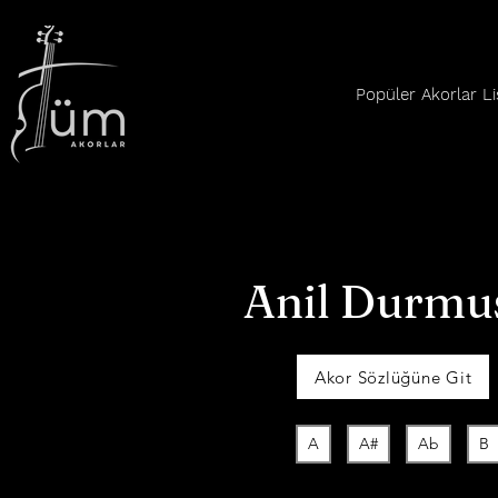
Popüler Akorlar Li
Anil Durmus
Akor Sözlüğüne Git
A
A#
Ab
B