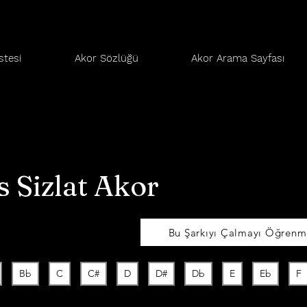
stesi
Akor Sözlüğü
Akor Arama Sayfası
 Sizlat Akor
Bu Şarkıyı Çalmayı Öğrenme
Bb
C
C#
D
D#
Db
E
Eb
F