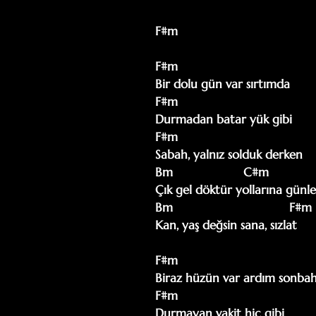
F#m

F#m

Bir dolu gün var sırtımda

F#m

Durmadan batar yük gibi

F#m

Sabah, yalnız solduk derken

Bm                    C#m

Çık gel döktür yollarına günler
Bm                                 F#m

Kan, yaş değsin sana, sızlat

F#m

Biraz hüzün var ardım sonbah
F#m

Durmayan vakit hiç gibi
