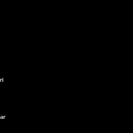
i

ar
