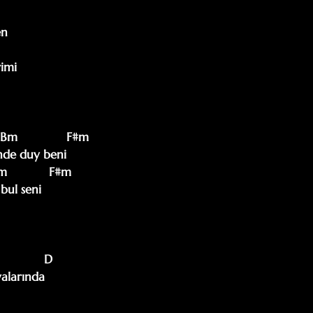
n

imi

nde duy beni

bul seni

alarında 
