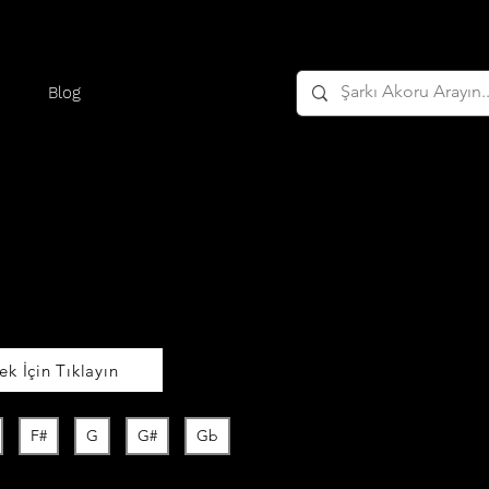
Blog
k İçin Tıklayın
F#
G
G#
Gb