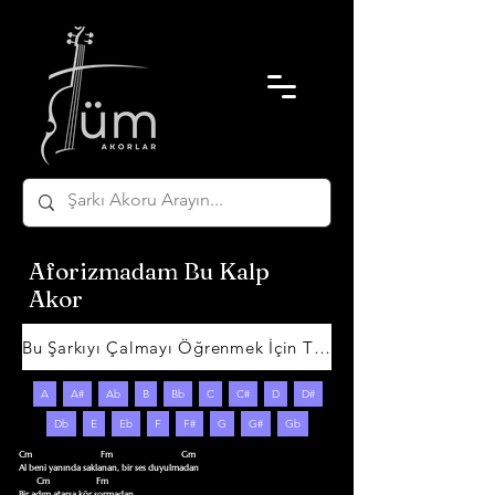
Aforizmadam Bu Kalp
Akor
Bu Şarkıyı Çalmayı Öğrenmek İçin Tıklayın
A
A#
Ab
B
Bb
C
C#
D
D#
Db
E
Eb
F
F#
G
G#
Gb
Cm                               Fm                               Gm

Al beni yanında saklanan, bir ses duyulmadan

        Cm                     Fm     

Bir adım atarsa kör sormadan
