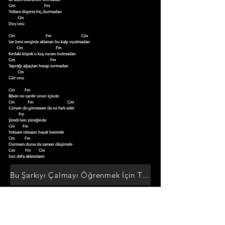
Gm                             Fm

Yollara düşerse hiç durmadan 

         Cm

Duy onu

Cm                               Fm                              Gm

Sar beni sevginle aklanan bu kalp oyulmadan 

        Cm                                 Fm   

Kırdaki köpek o kuş vuranı bulmadan 

Gm                                   Fm

Yaprağı ağaçtan hesap sormadan

         Cm

Gör onu

Cm          Fm  

Bilsen ne vardır onun içinde 

Cm             Fm                                  Gm

Görsen de görmesen de ne fark eder 

          Fm

Şimdi ben yüreğinde

Cm        Fm

Yoksam olmasın hayat benimle

Cm          Fm

Durmam dursa da zaman düşümde

Gm          Fm        Cm

Son defa aklımdasın
Bu Şarkıyı Çalmayı Öğrenmek İçin Tıklayın
Akor Sözlüğüne Git